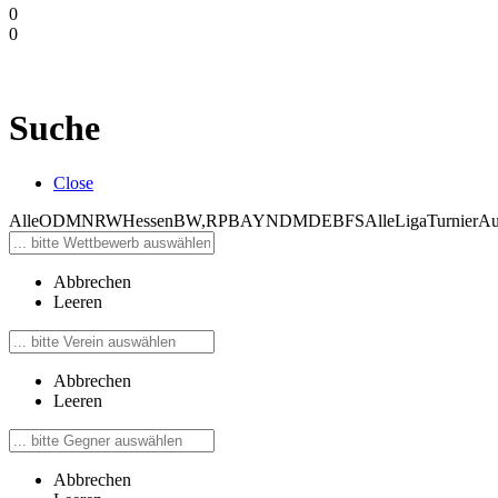
0
0
Suche
Close
Alle
ODM
NRW
Hessen
BW,RP
BAY
NDM
DEB
FS
Alle
Liga
Turnier
Au
Abbrechen
Leeren
Abbrechen
Leeren
Abbrechen