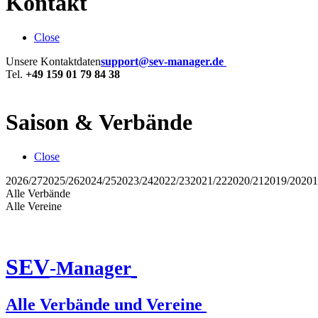
Kontakt
Close
Unsere Kontaktdaten
support@sev-manager.de
Tel.
+49 159 01 79 84 38
Saison & Verbände
Close
2026/27
2025/26
2024/25
2023/24
2022/23
2021/22
2020/21
2019/20
201
Alle Verbände
Alle Vereine
SEV
-Manager
Alle Verbände und Vereine