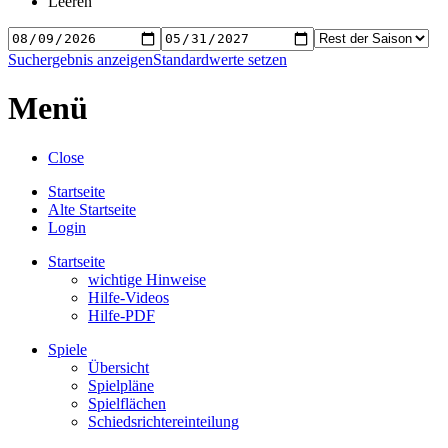
Leeren
Suchergebnis anzeigen
Standardwerte setzen
Menü
Close
Startseite
Alte Startseite
Login
Startseite
wichtige Hinweise
Hilfe-Videos
Hilfe-PDF
Spiele
Übersicht
Spielpläne
Spielflächen
Schiedsrichtereinteilung